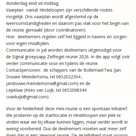
donderdag eind vd middag.
Vaarplan: ​​ vanuit Hindeloopen zijn verschillende routes
mogelijk. Ons vaarplan wordt afgestemd op de
weersomstandigheden en daarom pas vlak voor het begin van
de reünie gemaakt (door coördinatoren).
Hoe: ​​​​ deelnemers regelen zelf het liggeld in havens en zorgen
voor eigen maaltijden.
Communicatie:​​ in juli worden deelnemers uitgenodigd voor
de Signal groepsapp Zelfregel reünie 2026. In die app volgt ook
verder communicatie voor en tijdens de reünie.
Contactpersonen: ​​​ de schippers van de BollemaetTwa (Jan
Douwe Meindertsma, tel 0652022304 ,
jandouwe.meindertsma@gmail.com) en de
Lepelaar (Kees van Luijk, tel 0652098344
cvanluijk@gmail.com).
Voor de helderheid: deze mini-reunie is een spontaan initiatief.
We proberen op de startlocatie in Hindeloopen een plek te
vinden waar we bij elkaar kunnen liggen, maar verder wordt er
weinig voorbereid. Dus de deelnemers moeten wat meer zelf
doen dan in een ‘gewone’ reunie. De gezelligheid staat voorop.