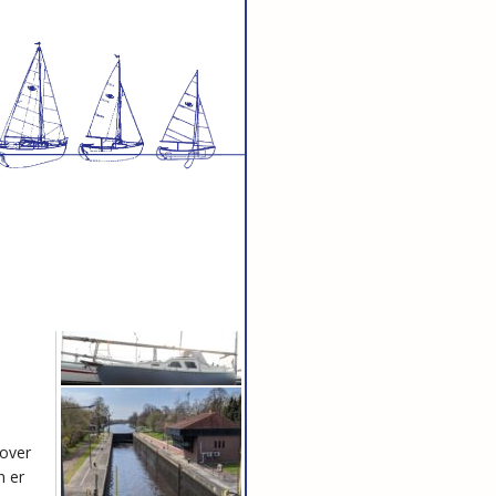
 over
n er