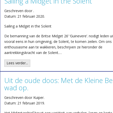
Sailing a Midget in the Solent
Geschreven door .
Datum: 21 februari 2020.
Sailing a Midget in the Solent
De bemanning van de Britse Midget 26’ ‘Guinevere’. nodigt leden ui
vooral eens in hun omgeving, de Solent, te komen zeilen. Om ons
enthousiasme aan te wakkeren, beschrijven ze hieronder de
aantrekkingskracht van de Solent.…
Lees verder...
Uit de oude doos: Met de Kleine Be
wad op.
Geschreven door Kuiper.
Datum: 21 februari 2019.
Het Midgetarchief bevat een variëteit aan verhalen, lange en korte