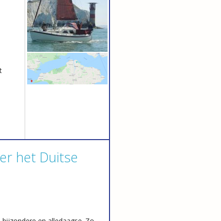
t
er het Duitse
, bijzondere en alledaagse. Zo