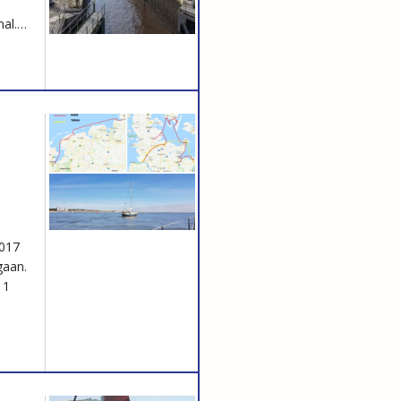
nal.…
2017
gaan.
11